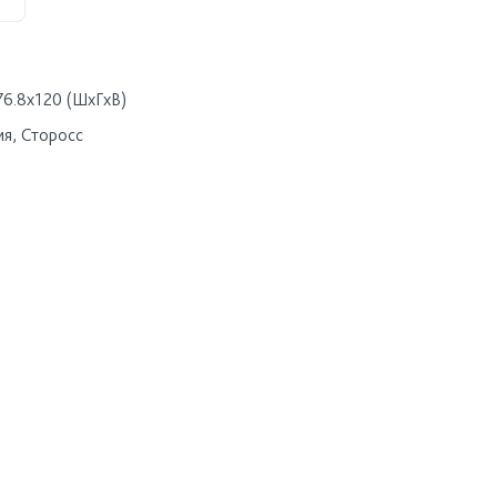
76.8x120 (ШхГхВ)
ия, Сторосс