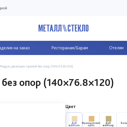
дной
делия на заказ
Ресторанам/Барам
Отелям
Модуль ресепшен прямой без опор (140×76.8×120)
без опор (140×76.8×120)
Цвет
Дуб
Французский
Дуб
Бел
шамони
орех
шамони