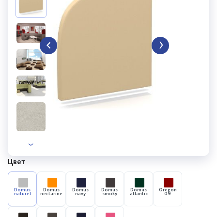
Цвет
Domus
Domus
Domus
Domus
Domus
Oregon
naturel
nectarine
navy
smoky
atlantic
09