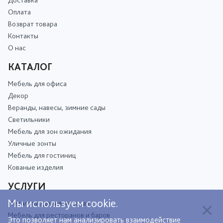
Доставка
Оплата
Возврат товара
Контакты
О нас
КАТАЛОГ
Мебель для офиса
Декор
Веранды, навесы, зимние сады
Светильники
Мебель для зон ожидания
Уличные зонты
Мебель для гостиниц
Кованые изделия
УСЛУГИ
Мы используем cookie.
Металлоизделия на заказ
Мебель для ресторанов и баров
Это позволяет нам анализировать взаимодействие